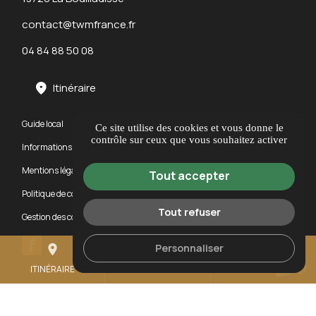
contact@twmfrance.fr
04 84 88 50 08
Itinéraire
Guide local
Ce site utilise des cookies et vous donne le
contrôle sur ceux que vous souhaitez activer
Informations complémentaires
Mentions légales
Tout accepter
Politique de confidentialité
Tout refuser
Gestion des cookies
Personnaliser
place
mail
call
ITINÉRAIRE
CONTACTEZ-NOUS
04 84 88 50 08