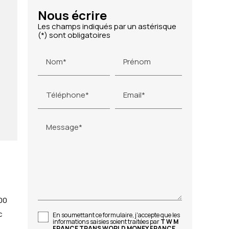
Nous écrire
Les champs indiqués par un astérisque
(*) sont obligatoires
Nom*
Prénom
Téléphone*
Email*
Message*
00
c
En soumettant ce formulaire, j'accepte que les
informations saisies soient traitées par
T W M
FRANCE TRANS WORLD MONEY FRANCE