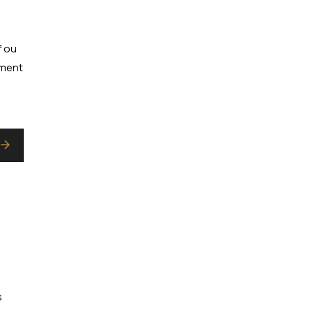
f ou
ement
s