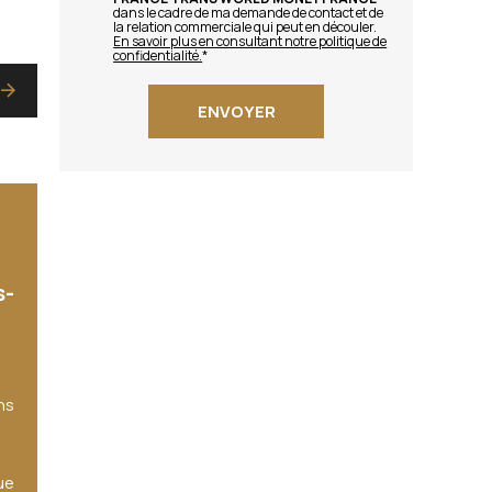
dans le cadre de ma demande de contact et de
la relation commerciale qui peut en découler.
En savoir plus en consultant notre politique de
confidentialité.
*
s-
ns
ue