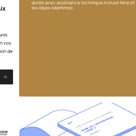
durée avec assistance technique incluse Nice et
les Alpes-Maritimes
ix
unis
on vos
ion de
s