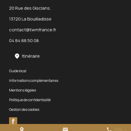
20 Rue des Gisclans,
13720 La Bouilladisse
contact@twmfrance.fr
04 84 88 50 08
Itinéraire
Guide local
Informations complémentaires
Mentions légales
Politique de confidentialité
Gestion des cookies
place
mail
call