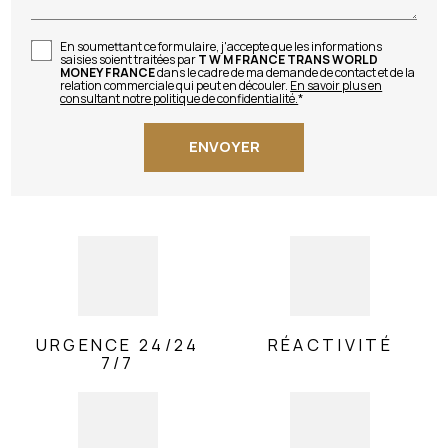
En soumettant ce formulaire, j'accepte que les informations
saisies soient traitées par
T W M FRANCE TRANS WORLD
MONEY FRANCE
dans le cadre de ma demande de contact et de la
relation commerciale qui peut en découler.
En savoir plus en
consultant notre politique de confidentialité.
*
URGENCE 24/24
RÉACTIVITÉ
7/7