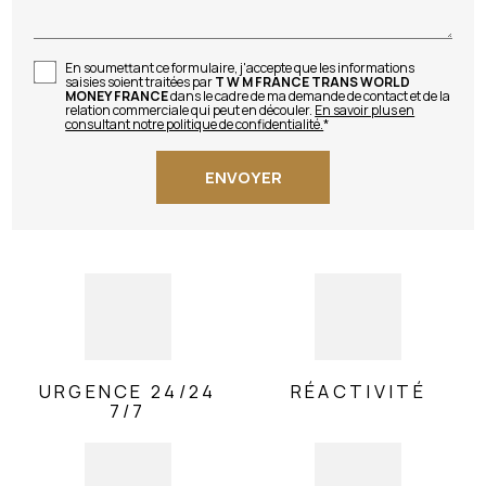
En soumettant ce formulaire, j'accepte que les informations
saisies soient traitées par
T W M FRANCE TRANS WORLD
MONEY FRANCE
dans le cadre de ma demande de contact et de la
relation commerciale qui peut en découler.
En savoir plus en
consultant notre politique de confidentialité.
*
URGENCE 24/24
RÉACTIVITÉ
7/7